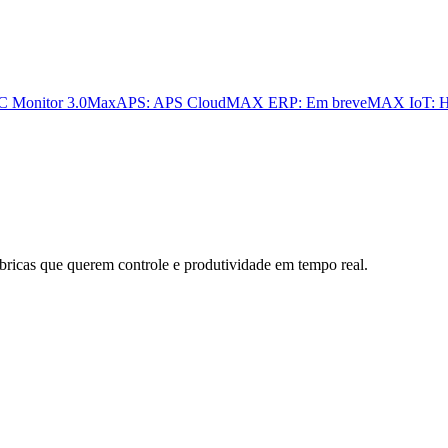
 Monitor 3.0
MaxAPS: APS Cloud
MAX ERP: Em breve
MAX IoT: H
bricas que querem controle e produtividade em tempo real.