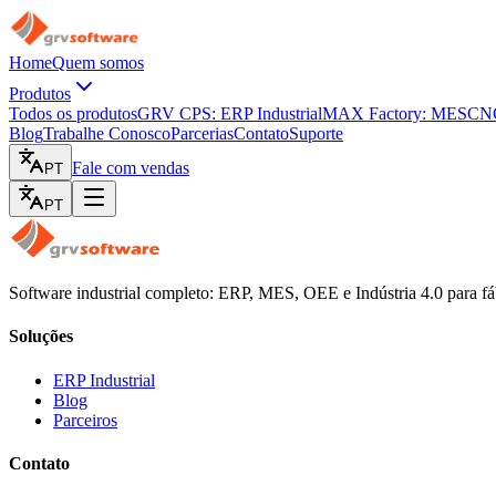
Home
Quem somos
Produtos
Todos os produtos
GRV CPS: ERP Industrial
MAX Factory: MES
CNC
Blog
Trabalhe Conosco
Parcerias
Contato
Suporte
Fale com vendas
PT
PT
Software industrial completo: ERP, MES, OEE e Indústria 4.0 para fá
Soluções
ERP Industrial
Blog
Parceiros
Contato