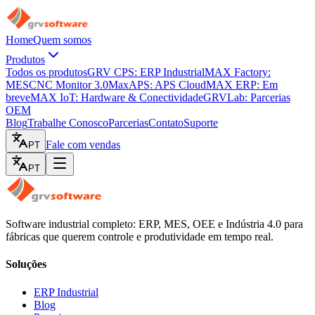
Home
Quem somos
Produtos
Todos os produtos
GRV CPS: ERP Industrial
MAX Factory:
MES
CNC Monitor 3.0
MaxAPS: APS Cloud
MAX ERP: Em
breve
MAX IoT: Hardware & Conectividade
GRVLab: Parcerias
OEM
Blog
Trabalhe Conosco
Parcerias
Contato
Suporte
Fale com vendas
PT
PT
Software industrial completo: ERP, MES, OEE e Indústria 4.0 para
fábricas que querem controle e produtividade em tempo real.
Soluções
ERP Industrial
Blog