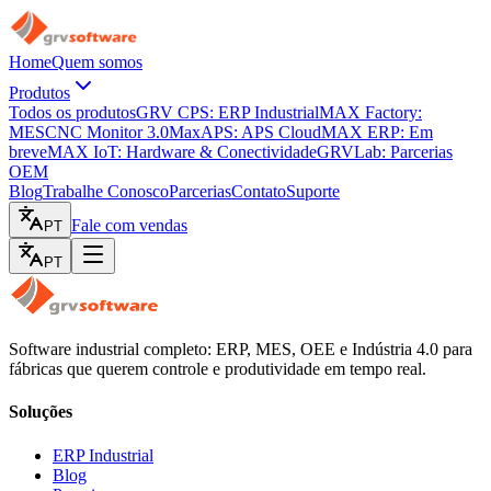
Home
Quem somos
Produtos
Todos os produtos
GRV CPS: ERP Industrial
MAX Factory:
MES
CNC Monitor 3.0
MaxAPS: APS Cloud
MAX ERP: Em
breve
MAX IoT: Hardware & Conectividade
GRVLab: Parcerias
OEM
Blog
Trabalhe Conosco
Parcerias
Contato
Suporte
Fale com vendas
PT
PT
Software industrial completo: ERP, MES, OEE e Indústria 4.0 para
fábricas que querem controle e produtividade em tempo real.
Soluções
ERP Industrial
Blog