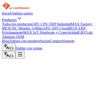
Inicio
Quiénes somos
Productos
Todos los productos
GRV CPS: ERP Industrial
MAX Factory:
MES
CNC Monitor 3.0
MaxAPS: APS Cloud
MAX ERP:
Próximamente
MAX IoT: Hardware y Conectividad
GRVLab:
Alianzas OEM
Blog
Trabaja con nosotros
Socios
Contacto
Soporte
Hablar con ventas
ES
ES