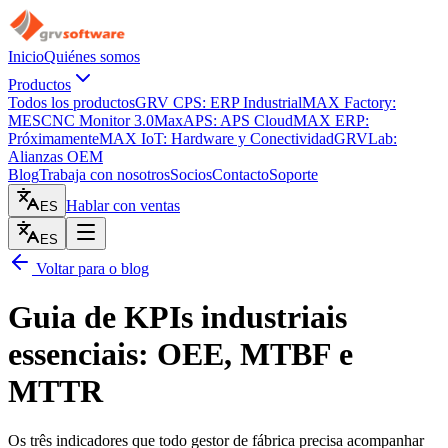
Inicio
Quiénes somos
Productos
Todos los productos
GRV CPS: ERP Industrial
MAX Factory:
MES
CNC Monitor 3.0
MaxAPS: APS Cloud
MAX ERP:
Próximamente
MAX IoT: Hardware y Conectividad
GRVLab:
Alianzas OEM
Blog
Trabaja con nosotros
Socios
Contacto
Soporte
Hablar con ventas
ES
ES
Voltar para o blog
Guia de KPIs industriais
essenciais: OEE, MTBF e
MTTR
Os três indicadores que todo gestor de fábrica precisa acompanhar