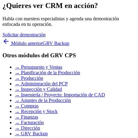
¿Quieres ver CRM en acción?
Habla con nuestros especialistas y agenda una demostración
enfocada en tu operación.
Solicitar demostración
Módulo anterior
GRV Backup
Otros módulos del GRV CPS
→
Presupuesto y Ventas
→
Planificación de la Producción
→
Producción
→
Administración del PCP
→
Inspección y Calidad
→
Ingeniería / Proyecto: Importación de CAD
→
Apuntes de la Producción
→
Compras
→
Recepción y Stock
→
Finanzas
→
Facturación
→
Dirección
→
GRV Backup