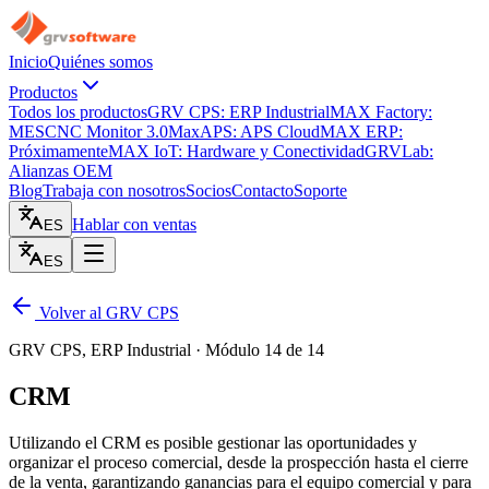
Inicio
Quiénes somos
Productos
Todos los productos
GRV CPS: ERP Industrial
MAX Factory:
MES
CNC Monitor 3.0
MaxAPS: APS Cloud
MAX ERP:
Próximamente
MAX IoT: Hardware y Conectividad
GRVLab:
Alianzas OEM
Blog
Trabaja con nosotros
Socios
Contacto
Soporte
Hablar con ventas
ES
ES
Volver al GRV CPS
GRV CPS, ERP Industrial · Módulo 14 de 14
CRM
Utilizando el CRM es posible gestionar las oportunidades y
organizar el proceso comercial, desde la prospección hasta el cierre
de la venta, garantizando ganancias para el equipo comercial y para