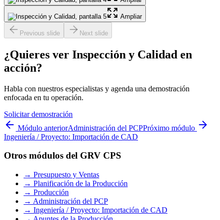
Ampliar
Previous slide
Next slide
¿Quieres ver Inspección y Calidad en
acción?
Habla con nuestros especialistas y agenda una demostración
enfocada en tu operación.
Solicitar demostración
Módulo anterior
Administración del PCP
Próximo módulo
Ingeniería / Proyecto: Importación de CAD
Otros módulos del GRV CPS
→
Presupuesto y Ventas
→
Planificación de la Producción
→
Producción
→
Administración del PCP
→
Ingeniería / Proyecto: Importación de CAD
→
Apuntes de la Producción