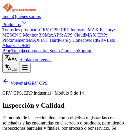
Inicio
Quiénes somos
Productos
Todos los productos
GRV CPS: ERP Industrial
MAX Factory:
MES
CNC Monitor 3.0
MaxAPS: APS Cloud
MAX ERP:
Próximamente
MAX IoT: Hardware y Conectividad
GRVLab:
Alianzas OEM
Blog
Trabaja con nosotros
Socios
Contacto
Soporte
Hablar con ventas
ES
ES
Volver al GRV CPS
GRV CPS, ERP Industrial · Módulo 5 de 14
Inspección y Calidad
El módulo de inspección tiene como objetivo registrar las cotas
solicitadas y las encontradas en el servicio o producto, permitiendo
inspecciones parciales y finales, por proceso o por servicio. Se