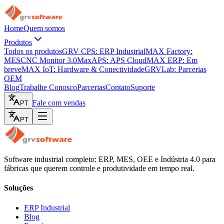
Home
Quem somos
Produtos
Todos os produtos
GRV CPS: ERP Industrial
MAX Factory:
MES
CNC Monitor 3.0
MaxAPS: APS Cloud
MAX ERP: Em
breve
MAX IoT: Hardware & Conectividade
GRVLab: Parcerias
OEM
Blog
Trabalhe Conosco
Parcerias
Contato
Suporte
Fale com vendas
PT
PT
Software industrial completo: ERP, MES, OEE e Indústria 4.0 para
fábricas que querem controle e produtividade em tempo real.
Soluções
ERP Industrial
Blog