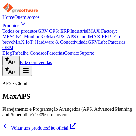
Home
Quem somos
Produtos
Todos os produtos
GRV CPS: ERP Industrial
MAX Factory:
MES
CNC Monitor 3.0
MaxAPS: APS Cloud
MAX ERP: Em
breve
MAX IoT: Hardware & Conectividade
GRVLab: Parcerias
OEM
Blog
Trabalhe Conosco
Parcerias
Contato
Suporte
Fale com vendas
PT
PT
APS · Cloud
MaxAPS
Planejamento e Programação Avançados (APS, Advanced Planning
and Scheduling) 100% em nuvem.
Voltar aos produtos
Site oficial