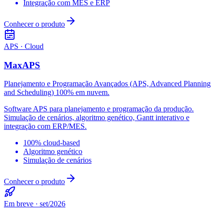
Integração com MES e ERP
Conhecer o produto
APS · Cloud
MaxAPS
Planejamento e Programação Avançados (APS, Advanced Planning
and Scheduling) 100% em nuvem.
Software APS para planejamento e programação da produção.
Simulação de cenários, algoritmo genético, Gantt interativo e
integração com ERP/MES.
100% cloud-based
Algoritmo genético
Simulação de cenários
Conhecer o produto
Em breve · set/2026