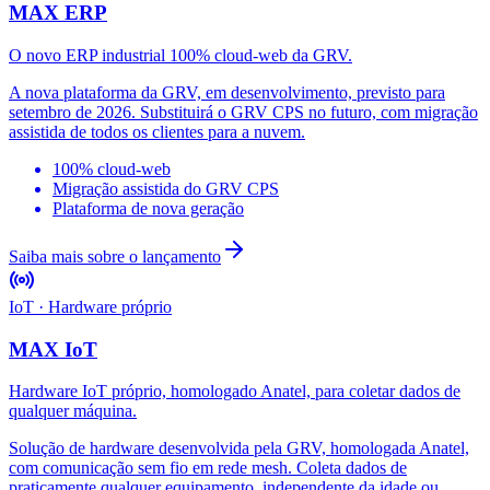
MAX ERP
O novo ERP industrial 100% cloud-web da GRV.
A nova plataforma da GRV, em desenvolvimento, previsto para
setembro de 2026. Substituirá o GRV CPS no futuro, com migração
assistida de todos os clientes para a nuvem.
100% cloud-web
Migração assistida do GRV CPS
Plataforma de nova geração
Saiba mais sobre o lançamento
IoT · Hardware próprio
MAX IoT
Hardware IoT próprio, homologado Anatel, para coletar dados de
qualquer máquina.
Solução de hardware desenvolvida pela GRV, homologada Anatel,
com comunicação sem fio em rede mesh. Coleta dados de
praticamente qualquer equipamento, independente da idade ou