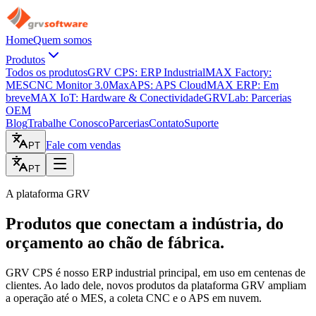
Home
Quem somos
Produtos
Todos os produtos
GRV CPS: ERP Industrial
MAX Factory:
MES
CNC Monitor 3.0
MaxAPS: APS Cloud
MAX ERP: Em
breve
MAX IoT: Hardware & Conectividade
GRVLab: Parcerias
OEM
Blog
Trabalhe Conosco
Parcerias
Contato
Suporte
Fale com vendas
PT
PT
A plataforma GRV
Produtos que conectam a indústria, do
orçamento ao chão de fábrica.
GRV CPS é nosso ERP industrial principal, em uso em centenas de
clientes. Ao lado dele, novos produtos da plataforma GRV ampliam
a operação até o MES, a coleta CNC e o APS em nuvem.