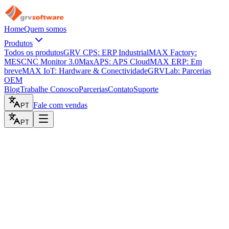
Home
Quem somos
Produtos
Todos os produtos
GRV CPS: ERP Industrial
MAX Factory:
MES
CNC Monitor 3.0
MaxAPS: APS Cloud
MAX ERP: Em
breve
MAX IoT: Hardware & Conectividade
GRVLab: Parcerias
OEM
Blog
Trabalhe Conosco
Parcerias
Contato
Suporte
Fale com vendas
PT
PT