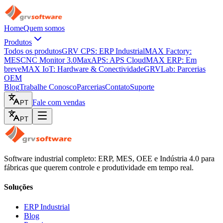
Home
Quem somos
Produtos
Todos os produtos
GRV CPS: ERP Industrial
MAX Factory:
MES
CNC Monitor 3.0
MaxAPS: APS Cloud
MAX ERP: Em
breve
MAX IoT: Hardware & Conectividade
GRVLab: Parcerias
OEM
Blog
Trabalhe Conosco
Parcerias
Contato
Suporte
Fale com vendas
PT
PT
Software industrial completo: ERP, MES, OEE e Indústria 4.0 para
fábricas que querem controle e produtividade em tempo real.
Soluções
ERP Industrial
Blog