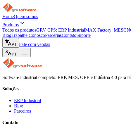
Home
Quem somos
Produtos
Todos os produtos
GRV CPS: ERP Industrial
MAX Factory: MES
CNC
Blog
Trabalhe Conosco
Parcerias
Contato
Suporte
Fale com vendas
PT
PT
Software industrial completo: ERP, MES, OEE e Indústria 4.0 para fá
Soluções
ERP Industrial
Blog
Parceiros
Contato