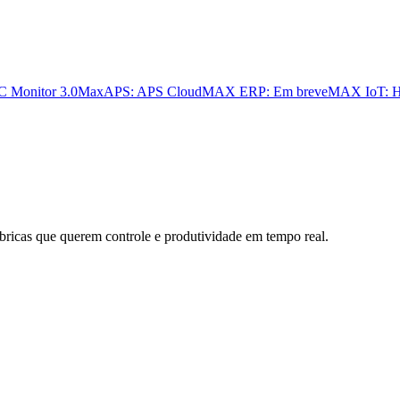
 Monitor 3.0
MaxAPS: APS Cloud
MAX ERP: Em breve
MAX IoT: H
bricas que querem controle e produtividade em tempo real.