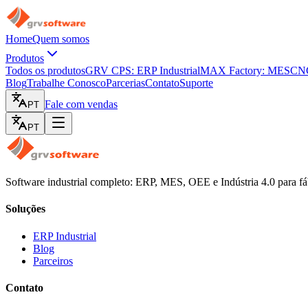
Home
Quem somos
Produtos
Todos os produtos
GRV CPS: ERP Industrial
MAX Factory: MES
CNC
Blog
Trabalhe Conosco
Parcerias
Contato
Suporte
Fale com vendas
PT
PT
Software industrial completo: ERP, MES, OEE e Indústria 4.0 para fá
Soluções
ERP Industrial
Blog
Parceiros
Contato