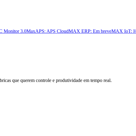
 Monitor 3.0
MaxAPS: APS Cloud
MAX ERP: Em breve
MAX IoT: H
bricas que querem controle e produtividade em tempo real.