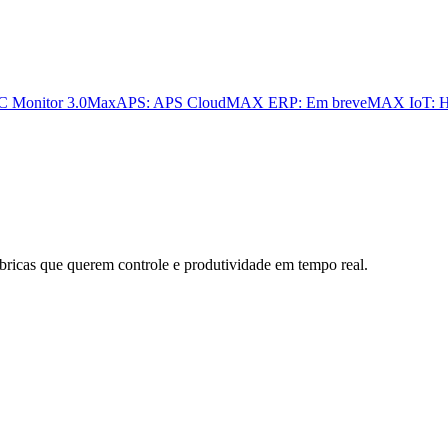
 Monitor 3.0
MaxAPS: APS Cloud
MAX ERP: Em breve
MAX IoT: H
bricas que querem controle e produtividade em tempo real.