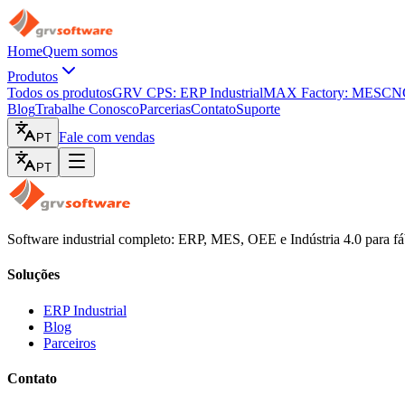
Home
Quem somos
Produtos
Todos os produtos
GRV CPS: ERP Industrial
MAX Factory: MES
CNC
Blog
Trabalhe Conosco
Parcerias
Contato
Suporte
Fale com vendas
PT
PT
Software industrial completo: ERP, MES, OEE e Indústria 4.0 para fá
Soluções
ERP Industrial
Blog
Parceiros
Contato