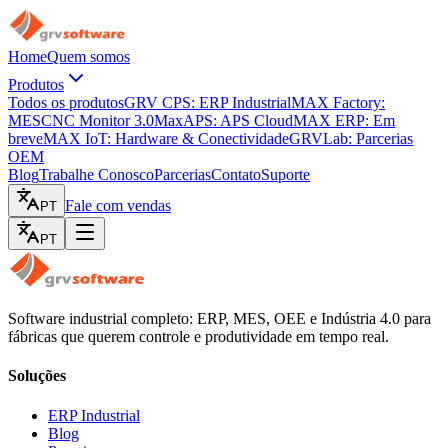
Home
Quem somos
Produtos
Todos os produtos
GRV CPS: ERP Industrial
MAX Factory:
MES
CNC Monitor 3.0
MaxAPS: APS Cloud
MAX ERP: Em
breve
MAX IoT: Hardware & Conectividade
GRVLab: Parcerias
OEM
Blog
Trabalhe Conosco
Parcerias
Contato
Suporte
Fale com vendas
PT
PT
Software industrial completo: ERP, MES, OEE e Indústria 4.0 para
fábricas que querem controle e produtividade em tempo real.
Soluções
ERP Industrial
Blog