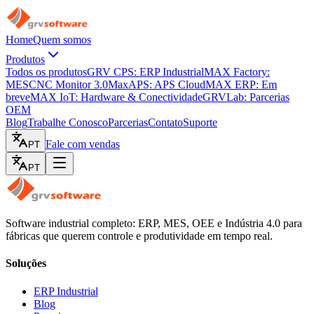
Home
Quem somos
Produtos
Todos os produtos
GRV CPS: ERP Industrial
MAX Factory:
MES
CNC Monitor 3.0
MaxAPS: APS Cloud
MAX ERP: Em
breve
MAX IoT: Hardware & Conectividade
GRVLab: Parcerias
OEM
Blog
Trabalhe Conosco
Parcerias
Contato
Suporte
Fale com vendas
PT
PT
Software industrial completo: ERP, MES, OEE e Indústria 4.0 para
fábricas que querem controle e produtividade em tempo real.
Soluções
ERP Industrial
Blog