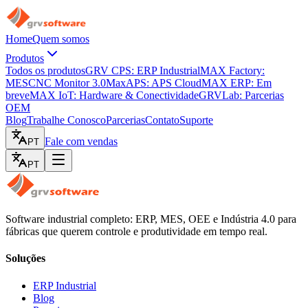
Home
Quem somos
Produtos
Todos os produtos
GRV CPS: ERP Industrial
MAX Factory:
MES
CNC Monitor 3.0
MaxAPS: APS Cloud
MAX ERP: Em
breve
MAX IoT: Hardware & Conectividade
GRVLab: Parcerias
OEM
Blog
Trabalhe Conosco
Parcerias
Contato
Suporte
Fale com vendas
PT
PT
Software industrial completo: ERP, MES, OEE e Indústria 4.0 para
fábricas que querem controle e produtividade em tempo real.
Soluções
ERP Industrial
Blog