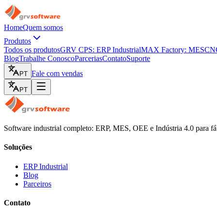
Home
Quem somos
Produtos
Todos os produtos
GRV CPS: ERP Industrial
MAX Factory: MES
CNC
Blog
Trabalhe Conosco
Parcerias
Contato
Suporte
Fale com vendas
PT
PT
Software industrial completo: ERP, MES, OEE e Indústria 4.0 para fá
Soluções
ERP Industrial
Blog
Parceiros
Contato