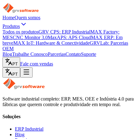
Home
Quem somos
Produtos
Todos os produtos
GRV CPS: ERP Industrial
MAX Factory:
MES
CNC Monitor 3.0
MaxAPS: APS Cloud
MAX ERP: Em
breve
MAX IoT: Hardware & Conectividade
GRVLab: Parcerias
OEM
Blog
Trabalhe Conosco
Parcerias
Contato
Suporte
Fale com vendas
PT
PT
Software industrial completo: ERP, MES, OEE e Indústria 4.0 para
fábricas que querem controle e produtividade em tempo real.
Soluções
ERP Industrial
Blog