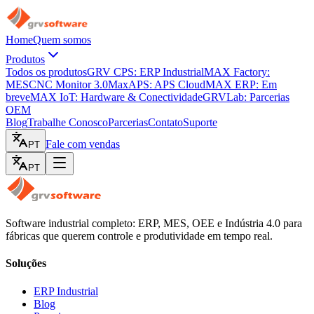
Home
Quem somos
Produtos
Todos os produtos
GRV CPS: ERP Industrial
MAX Factory:
MES
CNC Monitor 3.0
MaxAPS: APS Cloud
MAX ERP: Em
breve
MAX IoT: Hardware & Conectividade
GRVLab: Parcerias
OEM
Blog
Trabalhe Conosco
Parcerias
Contato
Suporte
Fale com vendas
PT
PT
Software industrial completo: ERP, MES, OEE e Indústria 4.0 para
fábricas que querem controle e produtividade em tempo real.
Soluções
ERP Industrial
Blog