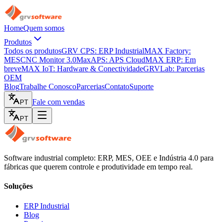
Home
Quem somos
Produtos
Todos os produtos
GRV CPS: ERP Industrial
MAX Factory:
MES
CNC Monitor 3.0
MaxAPS: APS Cloud
MAX ERP: Em
breve
MAX IoT: Hardware & Conectividade
GRVLab: Parcerias
OEM
Blog
Trabalhe Conosco
Parcerias
Contato
Suporte
Fale com vendas
PT
PT
Software industrial completo: ERP, MES, OEE e Indústria 4.0 para
fábricas que querem controle e produtividade em tempo real.
Soluções
ERP Industrial
Blog