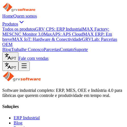
Home
Quem somos
Produtos
Todos os produtos
GRV CPS: ERP Industrial
MAX Factory:
MES
CNC Monitor 3.0
MaxAPS: APS Cloud
MAX ERP: Em
breve
MAX IoT: Hardware & Conectividade
GRVLab: Parcerias
OEM
Blog
Trabalhe Conosco
Parcerias
Contato
Suporte
Fale com vendas
PT
PT
Software industrial completo: ERP, MES, OEE e Indústria 4.0 para
fábricas que querem controle e produtividade em tempo real.
Soluções
ERP Industrial
Blog