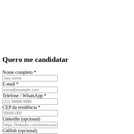
Vale Refeição/Alimentação
Convênio Médico/Odontológico
Vale Transporte
Gympass
Auxílio Creche
Quero me candidatar
Nome completo *
E-mail *
Telefone / WhatsApp *
CEP da residência *
LinkedIn (opcional)
GitHub (opcional)