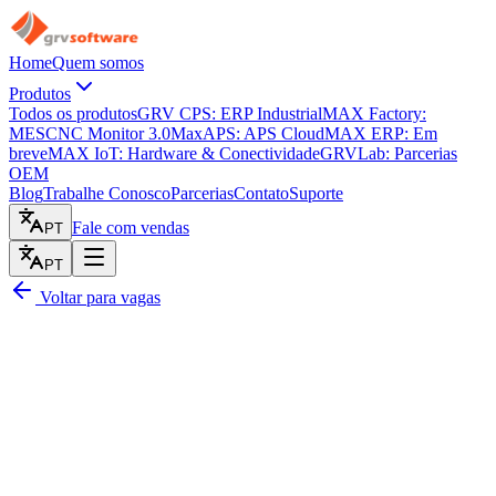
Home
Quem somos
Produtos
Todos os produtos
GRV CPS: ERP Industrial
MAX Factory:
MES
CNC Monitor 3.0
MaxAPS: APS Cloud
MAX ERP: Em
breve
MAX IoT: Hardware & Conectividade
GRVLab: Parcerias
OEM
Blog
Trabalhe Conosco
Parcerias
Contato
Suporte
Fale com vendas
PT
PT
Voltar para vagas