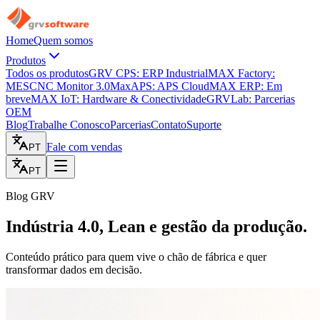
Home
Quem somos
Produtos
Todos os produtos
GRV CPS: ERP Industrial
MAX Factory:
MES
CNC Monitor 3.0
MaxAPS: APS Cloud
MAX ERP: Em
breve
MAX IoT: Hardware & Conectividade
GRVLab: Parcerias
OEM
Blog
Trabalhe Conosco
Parcerias
Contato
Suporte
Fale com vendas
PT
PT
Blog GRV
Indústria 4.0, Lean e gestão da produção.
Conteúdo prático para quem vive o chão de fábrica e quer
transformar dados em decisão.