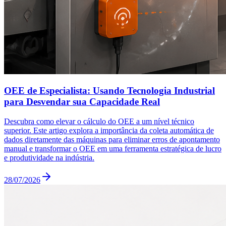
OEE de Especialista: Usando Tecnologia Industrial
para Desvendar sua Capacidade Real
Descubra como elevar o cálculo do OEE a um nível técnico
superior. Este artigo explora a importância da coleta automática de
dados diretamente das máquinas para eliminar erros de apontamento
manual e transformar o OEE em uma ferramenta estratégica de lucro
e produtividade na indústria.
28/07/2026