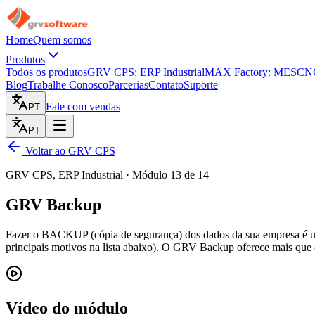
Home
Quem somos
Produtos
Todos os produtos
GRV CPS: ERP Industrial
MAX Factory: MES
CNC
Blog
Trabalhe Conosco
Parcerias
Contato
Suporte
Fale com vendas
PT
PT
Voltar ao GRV CPS
GRV CPS, ERP Industrial · Módulo 13 de 14
GRV Backup
Fazer o BACKUP (cópia de segurança) dos dados da sua empresa é um 
principais motivos na lista abaixo). O GRV Backup oferece mais qu
Vídeo do módulo