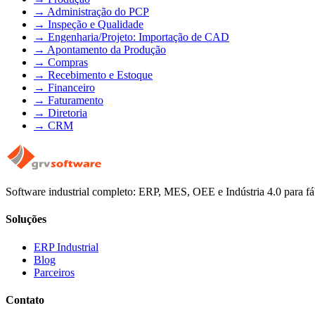
→
Administração do PCP
→
Inspeção e Qualidade
→
Engenharia/Projeto: Importação de CAD
→
Apontamento da Produção
→
Compras
→
Recebimento e Estoque
→
Financeiro
→
Faturamento
→
Diretoria
→
CRM
Software industrial completo: ERP, MES, OEE e Indústria 4.0 para fá
Soluções
ERP Industrial
Blog
Parceiros
Contato