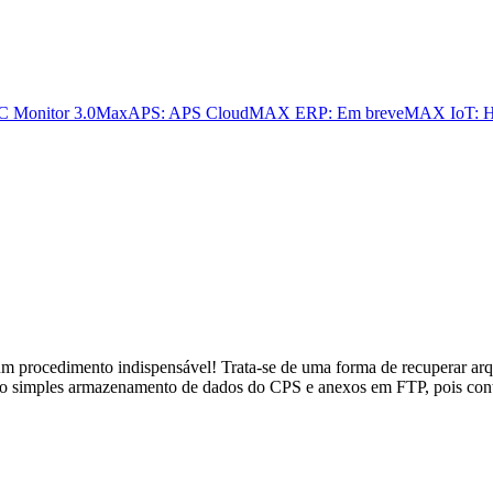
 Monitor 3.0
MaxAPS: APS Cloud
MAX ERP: Em breve
MAX IoT: H
procedimento indispensável! Trata-se de uma forma de recuperar arqui
e o simples armazenamento de dados do CPS e anexos em FTP, pois co