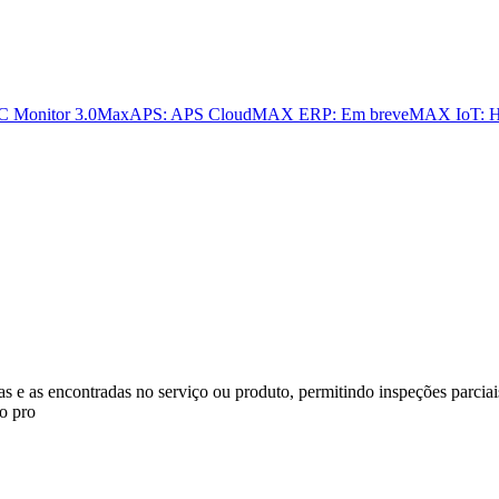
 Monitor 3.0
MaxAPS: APS Cloud
MAX ERP: Em breve
MAX IoT: H
s e as encontradas no serviço ou produto, permitindo inspeções parciais
o pro