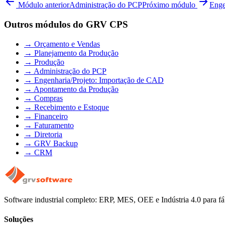
Módulo anterior
Administração do PCP
Próximo módulo
Enge
Outros módulos do GRV CPS
→
Orçamento e Vendas
→
Planejamento da Produção
→
Produção
→
Administração do PCP
→
Engenharia/Projeto: Importação de CAD
→
Apontamento da Produção
→
Compras
→
Recebimento e Estoque
→
Financeiro
→
Faturamento
→
Diretoria
→
GRV Backup
→
CRM
Software industrial completo: ERP, MES, OEE e Indústria 4.0 para fá
Soluções