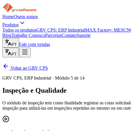
Home
Quem somos
Produtos
Todos os produtos
GRV CPS: ERP Industrial
MAX Factory: MES
CNC
Blog
Trabalhe Conosco
Parcerias
Contato
Suporte
Fale com vendas
PT
PT
Voltar ao GRV CPS
GRV CPS, ERP Industrial · Módulo 5 de 14
Inspeção e Qualidade
O módulo de inspeção tem como finalidade registrar as cotas solicitada
inspeção para utilizá-las em inspeções repetidas no mesmo ou em outr